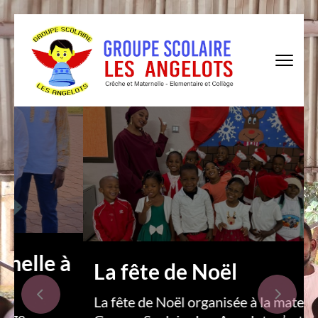
Skip
to
content
(Press
Enter)
le à
La fête de Noël
La fête de Noël organisée à la maternelle d