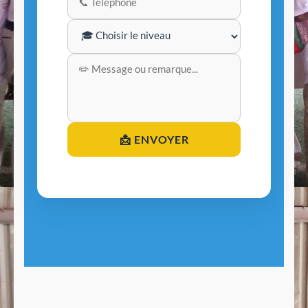
📩 ENVOYER